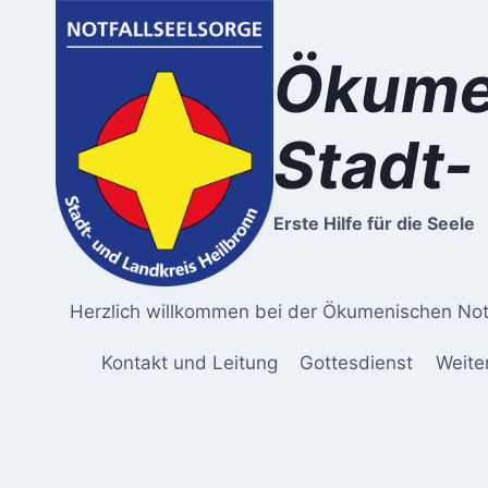
Zum
Inhalt
Ökumen
springen
Stadt-
Erste Hilfe für die Seele
Herzlich willkommen bei der Ökumenischen Notf
Kontakt und Leitung
Gottesdienst
Weite